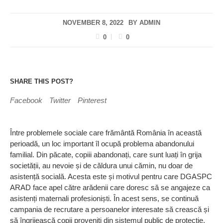
NOVEMBER 8, 2022
BY
ADMIN
0
0
SHARE THIS POST?
Facebook
Twitter
Pinterest
Între problemele sociale care frământă România în această
perioadă, un loc important îl ocupă problema abandonului
familial. Din păcate, copiii abandonați, care sunt luați în grija
societății, au nevoie și de căldura unui cămin, nu doar de
asistență socială. Acesta este și motivul pentru care DGASPC
ARAD face apel către arădenii care doresc să se angajeze ca
asistenți maternali profesioniști. În acest sens, se continuă
campania de recrutare a persoanelor interesate să crească și
să îngrijească copii proveniți din sistemul public de protecție,