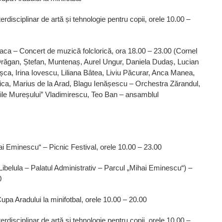
erdisciplinar de artă și tehnologie pentru copii, orele 10.00 –
aca – Concert de muzică folclorică, ora 18.00 – 23.00 (Cornel
răgan, Ștefan, Muntenaș, Aurel Ungur, Daniela Dudaș, Lucian
ca, Irina Iovescu, Liliana Bâtea, Liviu Păcurar, Anca Manea,
ica, Marius de la Arad, Blagu Ienășescu – Orchestra Zărandul,
rile Mureșului” Vladimirescu, Teo Ban – ansamblul
i Eminescu“ – Picnic Festival, orele 10.00 – 23.00
Libelula – Palatul Administrativ – Parcul „Mihai Eminescu“) –
0
upa Aradului la minifotbal, orele 10.00 – 20.00
erdisciplinar de artă și tehnologie pentru copii, orele 10.00 –