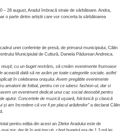
20 – 28 august, Aradul îmbracă straie de sărbătoare. Andra,
r o parte dintre artiștii care vor concerta la sărbătoarea
cadrul unei conferințe de presă, de primarul municipiului, Călin
Centrului Municipiulal de Cultură, Daniela Pădurean Andreica.
 reuşit, cu un buget restrâns, să creăm evenimente frumoase
e această dată să ne axăm pe toate categoriile sociale, astfel
implicați în celebrarea oraşului. Avem pregătite evenimente
tru amatorii de fotbal, pentru cei ce iubesc fashion-ul, dar si
ut, avem un eveniment dedicat unui caz social deosebit pentru
ajutor. Concertele de muzică uşoară, folclorică şi clasică
lui şi am încredere că vor fi pe placul arădenilor”
a declarat Călin
d.
total pentru ediția din acest an Zilelor Aradului este de
mai mic decât în anii trecuți, când bugetul era de 1,3 mil lei.