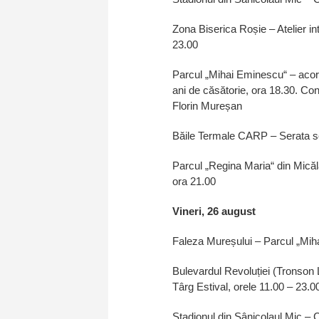
Zona Biserica Roșie – Atelier int
23.00
Parcul „Mihai Eminescu“ – acor
ani de căsătorie, ora 18.30. C
Florin Mureșan
Băile Termale CARP – Serata sen
Parcul „Regina Maria“ din Micălac
ora 21.00
Vineri, 26 august
Faleza Mureșului – Parcul „Miha
Bulevardul Revoluției (Tronson 
Târg Estival, orele 11.00 – 23.0
Stadionul din Sânicolaul Mic – C