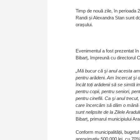
Timp de nouă zile, în perioada 
Randi și Alexandra Stan sunt doa
orașului.
Evenimentul a fost prezentat în 
Bibarț, împreună cu directorul 
„Mă bucur că şi anul acesta am
pentru arădeni. Am încercat şi d
încât toți arădenii să se simtă 
pentru copii, pentru seniori, pen
pentru cinefili. Ca şi anul trec
care încercăm să dăm o mână de 
sunt nelipsite de la Zilele Aradu
Bibarț, primarul municipiului Ara
Conform municipalității, bugetul 
aproximativ 500.000 lei, cu 70% 