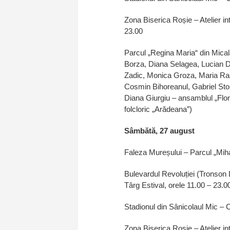
Zona Biserica Roșie – Atelier int
23.00
Parcul „Regina Maria“ din Mical
Borza, Diana Selagea, Lucian D
Zadic, Monica Groza, Maria Raș
Cosmin Bihoreanul, Gabriel Sto
Diana Giurgiu – ansamblul „Flo
folcloric „Arădeana”)
Sâmbătă, 27 august
Faleza Mureșului – Parcul „Miha
Bulevardul Revoluției (Tronson 
Târg Estival, orele 11.00 – 23.0
Stadionul din Sânicolaul Mic – C
Zona Biserica Roșie – Atelier int