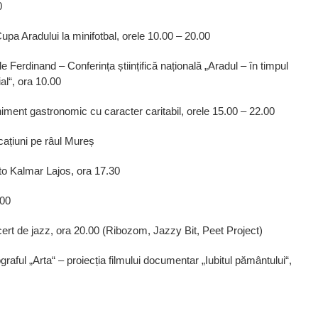
0
upa Aradului la minifotbal, orele 10.00 – 20.00
e Ferdinand – Conferința științifică națională „Aradul – în timpul
al“, ora 10.00
iment gastronomic cu caracter caritabil, orele 15.00 – 22.00
cațiuni pe râul Mureș
oto Kalmar Lajos, ora 17.30
.00
rt de jazz, ora 20.00 (Ribozom, Jazzy Bit, Peet Project)
aful „Arta“ – proiecția filmului documentar „Iubitul pământului“,