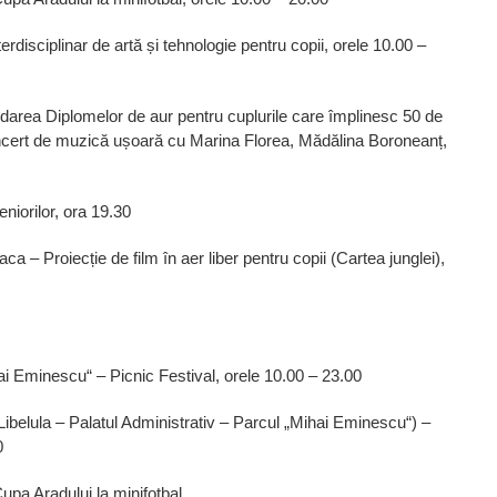
erdisciplinar de artă și tehnologie pentru copii, orele 10.00 –
darea Diplomelor de aur pentru cuplurile care împlinesc 50 de
oncert de muzică ușoară cu Marina Florea, Mădălina Boroneanț,
iorilor, ora 19.30
a – Proiecție de film în aer liber pentru copii (Cartea junglei),
i Eminescu“ – Picnic Festival, orele 10.00 – 23.00
Libelula – Palatul Administrativ – Parcul „Mihai Eminescu“) –
0
upa Aradului la minifotbal